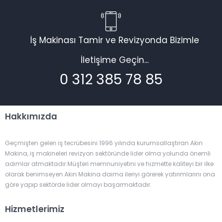
İş Makinası Tamir ve Revizyonda Bizimle
İletişime Geçin...
0 312 385 78 85
Hakkımızda
Geçmişten gelen iş tecrübesini 1996 yılında kurumsallaştıran Akın
Makina, iş makineleri revizyon sektöründe lider olma yolunda önemli
adımlar atmaktadır.Müşteri memnuniyetini ve hizmette kaliteyi bir ilke
olarak benimseyen Akın Makina daima ileriyi görerek yatırımlarını ona
göre yapıp sektörde lider olmayı başarmaktadır.
Hizmetlerimiz