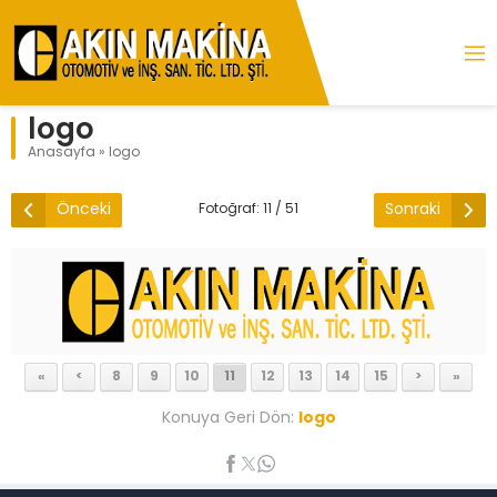
logo
Anasayfa
»
logo
Önceki
Sonraki
Fotoğraf: 11 / 51
«
<
8
9
10
11
12
13
14
15
>
»
Konuya Geri Dön:
logo