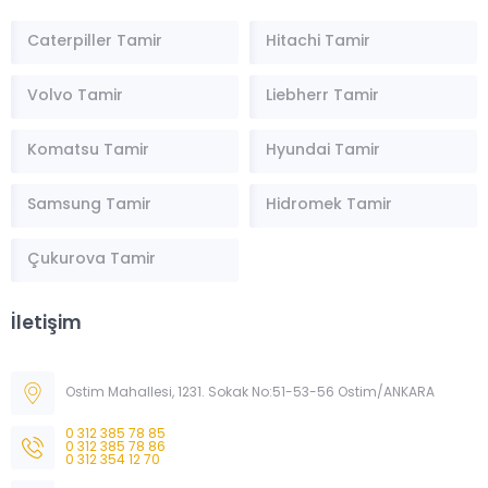
Caterpiller Tamir
Hitachi Tamir
Volvo Tamir
Liebherr Tamir
Komatsu Tamir
Hyundai Tamir
Samsung Tamir
Hidromek Tamir
Çukurova Tamir
İletişim
Müşteri Temsilcisi
Ostim Mahallesi, 1231. Sokak No:51-53-56 Ostim/ANKARA
0 312 385 78 85
0 312 385 78 86
0 312 354 12 70