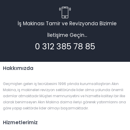
İş Makinası Tamir ve Revizyonda Bizimle
İletişime Geçin...
0 312 385 78 85
Hakkımızda
Geçmişten gelen iş tecrübesini 1996 yılında kurumsallaştıran Akın
Makina, iş makineleri revizyon sektöründe lider olma yolunda önemli
adımlar atmaktadır.Müşteri memnuniyetini ve hizmette kaliteyi bir ilke
olarak benimseyen Akın Makina daima ileriyi görerek yatırımlarını ona
göre yapıp sektörde lider olmayı başarmaktadır.
Hizmetlerimiz