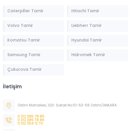
Caterpiller Tamir
Hitachi Tamir
Volvo Tamir
Liebherr Tamir
Komatsu Tamir
Hyundai Tamir
Samsung Tamir
Hidromek Tamir
Çukurova Tamir
İletişim
Müşteri Temsilcisi
Ostim Mahallesi, 1231. Sokak No:51-53-56 Ostim/ANKARA
0 312 385 78 85
0 312 385 78 86
0 312 354 12 70