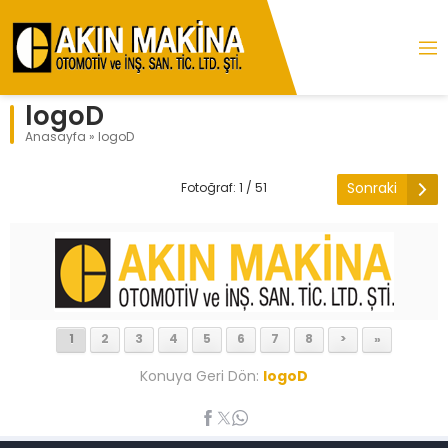
logoD
Anasayfa
»
logoD
Sonraki
Fotoğraf: 1 / 51
1
2
3
4
5
6
7
8
>
»
Konuya Geri Dön:
logoD