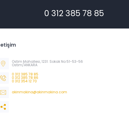
0 312 385 78 85
letişim
Ostim Mahallesi, 1231. Sokak No:51-53-56
Ostim/ANKARA
0 312 385 78 85
0 312 385 78 86
0 312 354 12 70
akinmakina@akinmakina.com