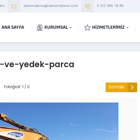
ARA
akinmakina@akinmakina.com
0 312 385 78 85
ANA SAYFA
KURUMSAL
HİZMETLERİMİZ
-ve-yedek-parca
Sonraki
Fotoğraf: 1 / 0