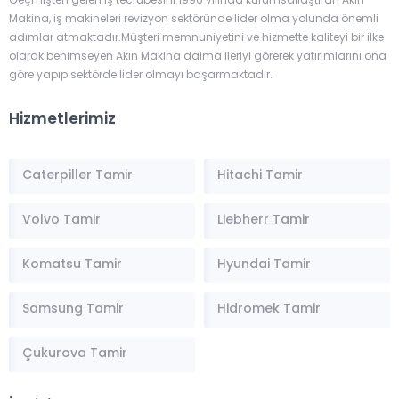
Geçmişten gelen iş tecrübesini 1996 yılında kurumsallaştıran Akın
Makina, iş makineleri revizyon sektöründe lider olma yolunda önemli
adımlar atmaktadır.Müşteri memnuniyetini ve hizmette kaliteyi bir ilke
olarak benimseyen Akın Makina daima ileriyi görerek yatırımlarını ona
göre yapıp sektörde lider olmayı başarmaktadır.
Hizmetlerimiz
Caterpiller Tamir
Hitachi Tamir
Volvo Tamir
Liebherr Tamir
Komatsu Tamir
Hyundai Tamir
Samsung Tamir
Hidromek Tamir
Çukurova Tamir