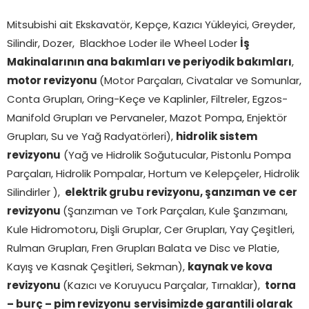
Mitsubishi ait Ekskavatör, Kepçe, Kazıcı Yükleyici, Greyder,
Silindir, Dozer, Blackhoe Loder ile Wheel Loder
İş
Makinalarının ana bakımları ve periyodik bakımları
,
motor revizyonu
(Motor Parçaları, Civatalar ve Somunlar,
Conta Grupları, Oring-Keçe ve Kaplinler, Filtreler, Egzos-
Manifold Grupları ve Pervaneler, Mazot Pompa, Enjektör
Grupları, Su ve Yağ Radyatörleri),
hidrolik sistem
revizyonu
(Yağ ve Hidrolik Soğutucular, Pistonlu Pompa
Parçaları, Hidrolik Pompalar, Hortum ve Kelepçeler, Hidrolik
Silindirler ),
elektrik grubu revizyonu, şanzıman
ve
cer
revizyonu
(Şanzıman ve Tork Parçaları, Kule Şanzımanı,
Kule Hidromotoru, Dişli Gruplar, Cer Grupları, Yay Çeşitleri,
Rulman Grupları, Fren Grupları Balata ve Disc ve Platie,
Kayış ve Kasnak Çeşitleri, Sekman),
kaynak ve kova
revizyonu
(Kazıcı ve Koruyucu Parçalar, Tırnaklar),
torna
– burç – pim revizyonu
servisimizde garantili olarak